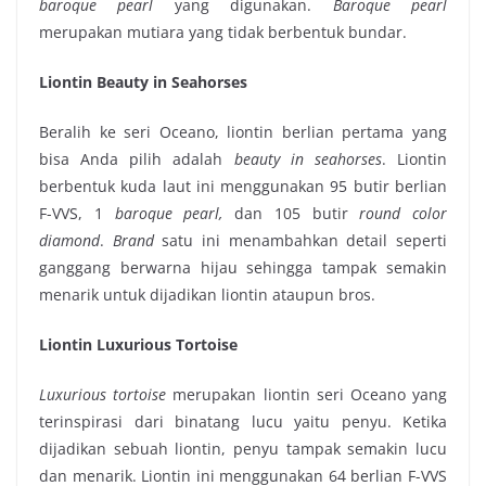
baroque pearl
yang digunakan.
Baroque pearl
merupakan mutiara yang tidak berbentuk bundar.
Liontin Beauty in Seahorses
Beralih ke seri Oceano,
liontin berlian
pertama yang
bisa Anda pilih adalah
beauty in seahorses
. Liontin
berbentuk kuda laut ini menggunakan 95 butir berlian
F-VVS, 1
baroque pearl,
dan 105 butir
round color
diamond
.
Brand
satu ini menambahkan detail seperti
ganggang berwarna hijau sehingga tampak semakin
menarik untuk dijadikan liontin ataupun bros.
Liontin Luxurious Tortoise
Luxurious tortoise
merupakan liontin seri Oceano yang
terinspirasi dari binatang lucu yaitu penyu. Ketika
dijadikan sebuah liontin, penyu tampak semakin lucu
dan menarik. Liontin ini menggunakan 64 berlian F-VVS