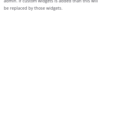
admin. If custom widgets is added than this will
be replaced by those widgets.