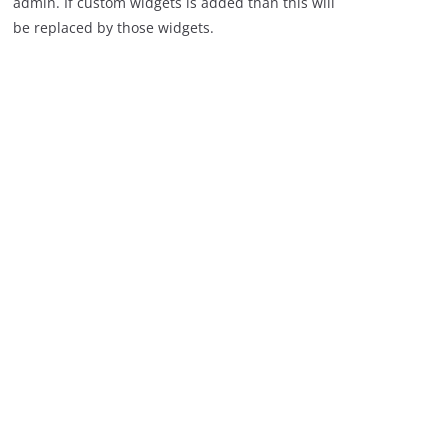
admin. If custom widgets is added than this will
be replaced by those widgets.