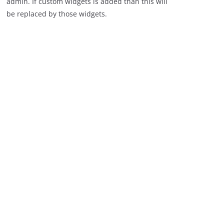
admin. If custom widgets is added than this will
be replaced by those widgets.