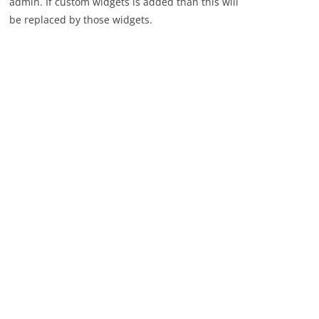
admin. If custom widgets is added than this will
be replaced by those widgets.