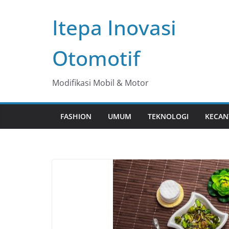
Skip
Itepa Inovasi
to
content
Otomotif
Modifikasi Mobil & Motor
FASHION
UMUM
TEKNOLOGI
KECAN