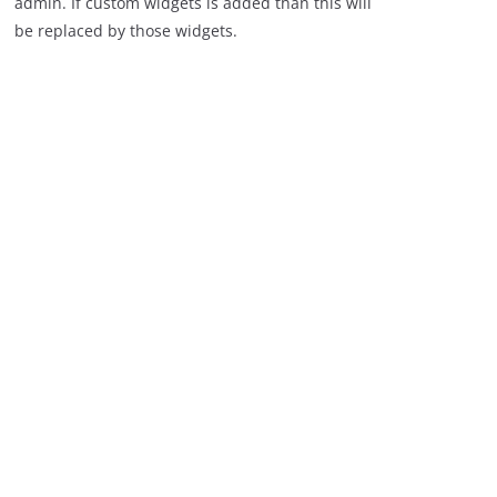
admin. If custom widgets is added than this will
be replaced by those widgets.