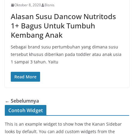
Oktober 8, 2020
Bisnis
Alasan Susu Dancow Nutritods
1+ Bagus Untuk Tumbuh
Kembang Anak
Sebagai brand susu pertumbuhan yang dimana susu
tersebut khusus diberikan pada toddler atau anak usia
1 sampai 3 tahun. Yaitu
Read More
← Sebelumnya
Contoh Widget
This is an example widget to show how the Kanan Sidebar
looks by default. You can add custom widgets from the