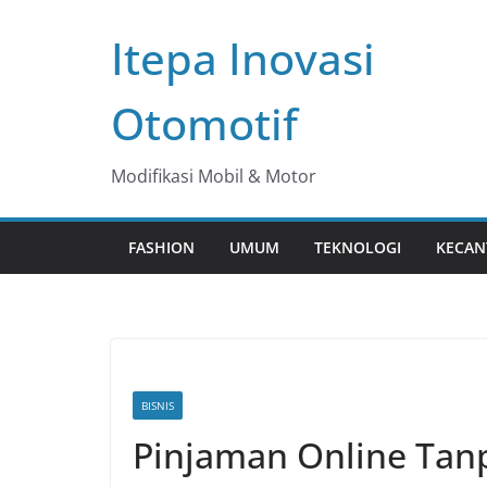
Skip
Itepa Inovasi
to
content
Otomotif
Modifikasi Mobil & Motor
FASHION
UMUM
TEKNOLOGI
KECAN
BISNIS
Pinjaman Online Tanp