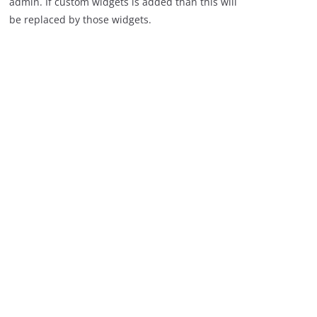
admin. If custom widgets is added than this will
be replaced by those widgets.