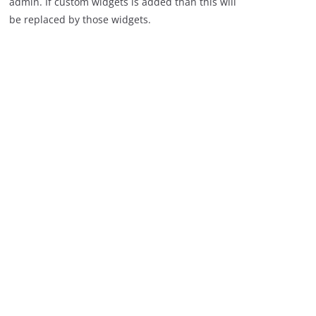
admin. If custom widgets is added than this will
be replaced by those widgets.