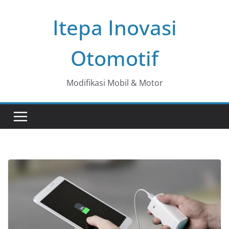
Skip
Itepa Inovasi
to
content
Otomotif
Modifikasi Mobil & Motor