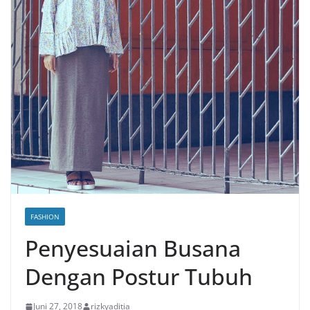
FASHION
Penyesuaian Busana
Dengan Postur Tubuh
Juni 27, 2018
rizkyaditia