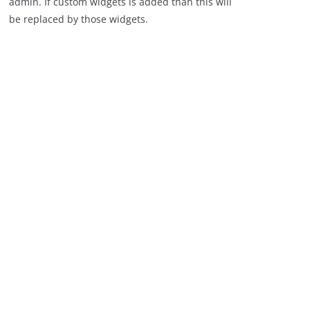
admin. If custom widgets is added than this will
be replaced by those widgets.