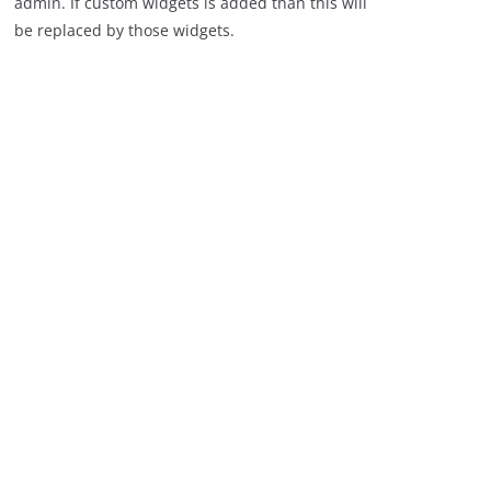
admin. If custom widgets is added than this will
be replaced by those widgets.