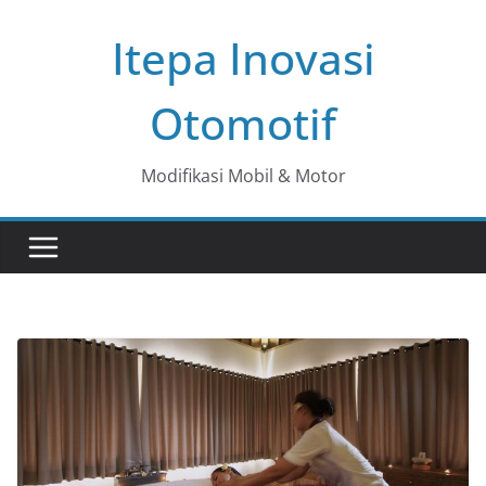
Skip
Itepa Inovasi
to
content
Otomotif
Modifikasi Mobil & Motor