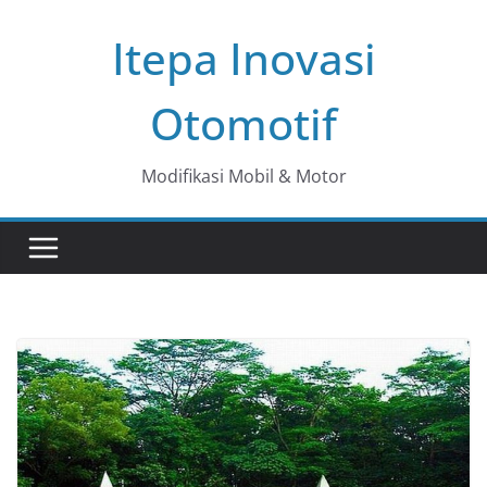
Skip
Itepa Inovasi
to
content
Otomotif
Modifikasi Mobil & Motor