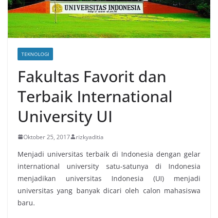
TEKNOLOGI
Fakultas Favorit dan
Terbaik International
University UI
Oktober 25, 2017
rizkyaditia
Menjadi universitas terbaik di Indonesia dengan gelar
international university
satu-satunya di Indonesia
menjadikan universitas Indonesia (UI) menjadi
universitas yang banyak dicari oleh calon mahasiswa
baru.