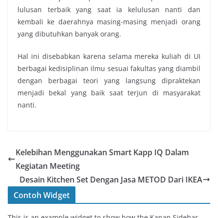
lulusan terbaik yang saat ia kelulusan nanti dan
kembali ke daerahnya masing-masing menjadi orang
yang dibutuhkan banyak orang.
Hal ini disebabkan karena selama mereka kuliah di UI
berbagai kedisiplinan ilmu sesuai fakultas yang diambil
dengan berbagai teori yang langsung dipraktekan
menjadi bekal yang baik saat terjun di masyarakat
nanti.
Kelebihan Menggunakan Smart Kapp IQ Dalam
Kegiatan Meeting
Desain Kitchen Set Dengan Jasa METOD Dari IKEA
Contoh Widget
This is an example widget to show how the Kanan Sidebar