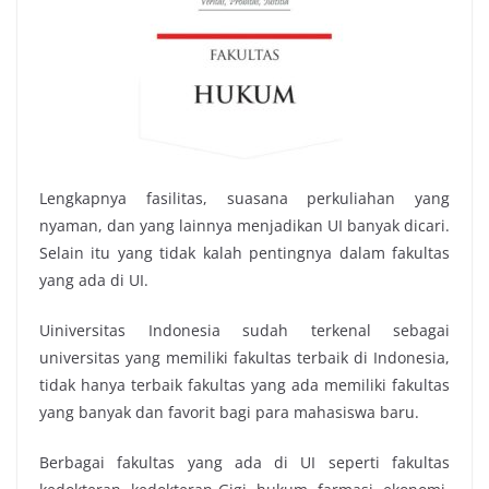
Lengkapnya fasilitas, suasana perkuliahan yang
nyaman, dan yang lainnya menjadikan UI
banyak dicari.
Selain itu yang tidak kalah pentingnya dalam fakultas
yang ada di UI.
Uiniversitas Indonesia sudah terkenal sebagai
universitas yang memiliki fakultas terbaik di Indonesia,
tidak hanya terbaik fakultas yang ada memiliki fakultas
yang banyak dan favorit bagi para mahasiswa baru.
Berbagai fakultas yang ada di UI seperti fakultas