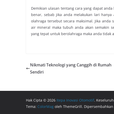
Demikian ulasan tentang cara yang dapat anda 
benar, sebab jika anda melakukan lari hanya
olahraga tersebut secara maksimal. Jika anda 
air mineral maka tubuh anda akan semakin s
yang tepat untuk berolahraga maka anda tidak 
Nikmati Teknologi yang Canggih di Rumah
Sendiri
Hak Cipta © 2026
Itepa Inovasi Otomotif
. Keseluruh
Tema:
ColorMag
oleh ThemeGrill. Dipersembahkan