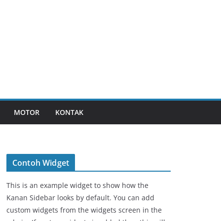
MOTOR
KONTAK
Contoh Widget
This is an example widget to show how the
Kanan Sidebar looks by default. You can add
custom widgets from the widgets screen in the