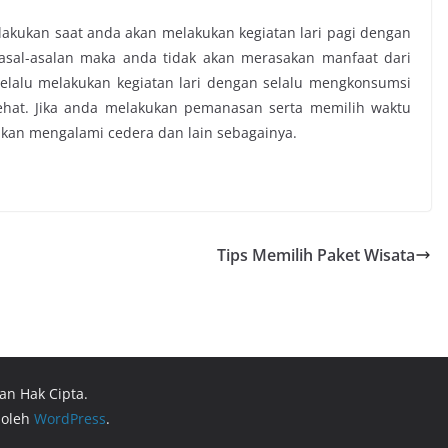
lakukan saat anda akan melakukan kegiatan lari pagi dengan
 asal-asalan maka anda tidak akan merasakan manfaat dari
selalu melakukan kegiatan lari dengan selalu mengkonsumsi
ehat. Jika anda melakukan pemanasan serta memilih waktu
akan mengalami cedera dan lain sebagainya.
Tips Memilih Paket Wisata
an Hak Cipta.
 oleh
WordPress
.