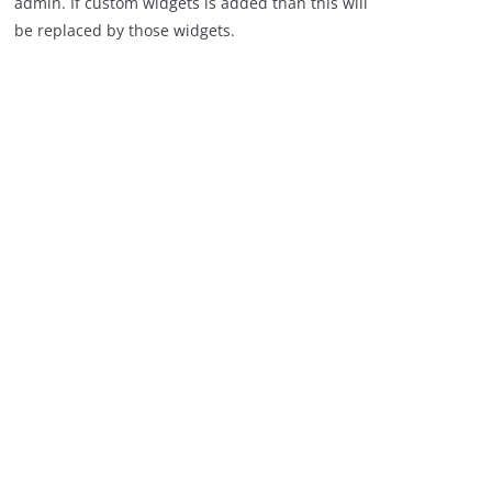
admin. If custom widgets is added than this will
be replaced by those widgets.