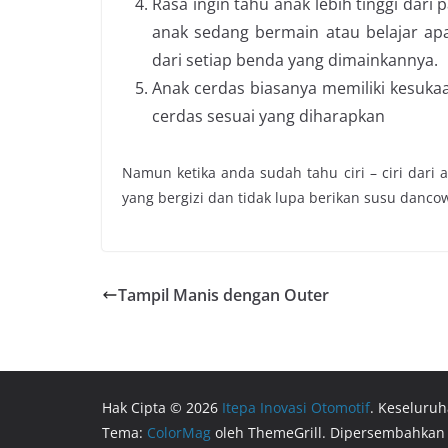
Rasa ingin tahu anak lebih tinggi dari p
anak sedang bermain atau belajar ap
dari setiap benda yang dimainkannya.
Anak cerdas biasanya memiliki kesuka
cerdas sesuai yang diharapkan
Namun ketika anda sudah tahu ciri – ciri dari
yang bergizi dan tidak lupa berikan susu dancow
Tampil Manis dengan Outer
Hak Cipta © 2026
Itepa Inovasi Otomotif
. Keseluruh
Tema:
ColorMag
oleh ThemeGrill. Dipersembahkan