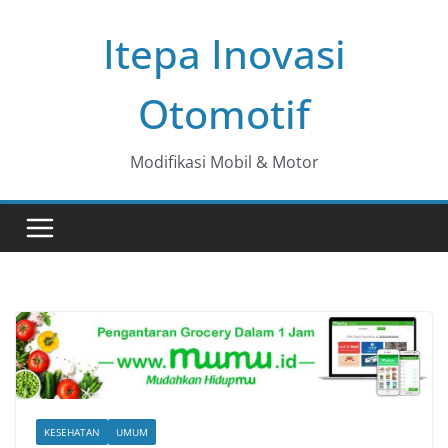
Skip
Itepa Inovasi
to
content
Otomotif
Modifikasi Mobil & Motor
KESEHATAN
UMUM