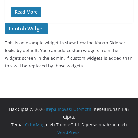
Read More
Contoh Widget
This is an example widget to show how the Kanan Sidebar
looks by default. You can add custom widgets from the
widgets screen in the admin. If custom widgets is added than
this will be replaced by those widgets.
Hak Cipta © 2026
Itepa Inovasi Otomotif
. Keseluruhan Hak
Cipta.
Tema:
ColorMag
oleh ThemeGrill. Dipersembahkan oleh
WordPress
.