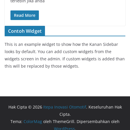
terlebih jika anda
Read More
Contoh Widget
This is an example widget to show how the Kanan Sidebar
looks by default. You can add custom widgets from the
widgets screen in the admin. If custom widgets is added than
this will be replaced by those widgets.
Hak Cipta © 2026
Itepa Inovasi Otomotif
. Keseluruhan Hak
Cipta.
Tema:
ColorMag
oleh ThemeGrill. Dipersembahkan oleh
WordPress
.